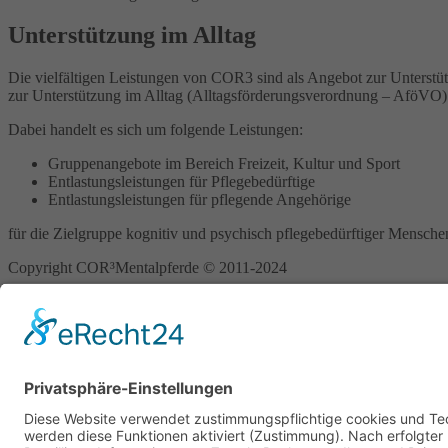
Unterstützung im Alltag
Die vielfältigen Leistungen von COR3 sind als Angebot zur Unters
zur Unterstützung im Alltag (Alltagsförderungsverordnung – AföVO)
Dabei handelt es sich um folgende Leistungen:
Gruppenangebote im Bereich Freizeit, Kultur und Sport
Entlastungsleistungen für Pflegebedürftige
Entlastungsleistungen für pflegende Angehörige
für die Zielgruppe kognitiv und psychisch pflegebedürftiger Mensch
Copyright COR³Mentalpferde © 2011-2024
COR3 Mentalpferde
Home
Settings
Fühlen
Weiterbildung
Koop