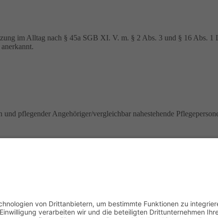
tützung im Alltag nach § 45a SGB XI. V. m. § 2 Abs. 3 und § 16 Abs.
 anerkannt.
en und pflegender Angehöriger/vergleichbar nahestehende Pflegeperson