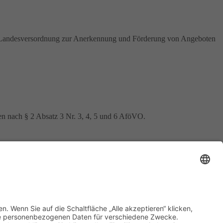
 1 Landesversordnung zur Anerkennung und Förderung von Angeboten
en nach § 2 Absatz 3 Nr. 3, 4, 5 und 6 AföVO.
Datenschutz
–
Impressum
–
Cookie­einstellungen
–
Bildrechte