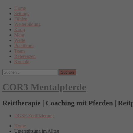
Skip
Hauptnavi
Home
to
Settings
content
Fühlen
Weiterbildung
Koop
Mehr
Werte
Praktikum
Team
Referenzen
Kontakt
Suchen
nach:
COR3 Mentalpferde
Reittherapie | Coaching mit Pferden | Rei
DGSF
DGSF-Zertifizierung
Home
Unterstützung im Alltag