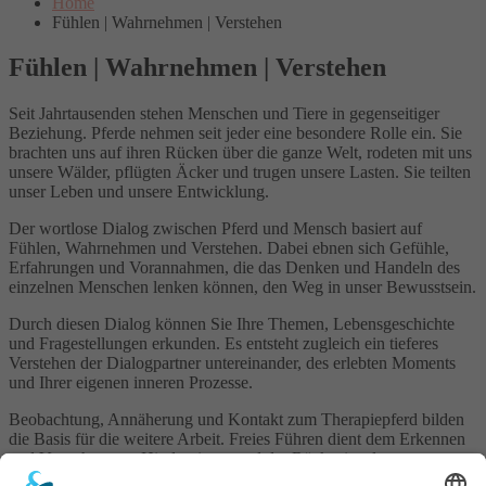
Home
Fühlen | Wahrnehmen | Verstehen
Fühlen | Wahrnehmen | Verstehen
Seit Jahrtausenden stehen Menschen und Tiere in gegenseitiger
Beziehung. Pferde nehmen seit jeder eine besondere Rolle ein. Sie
brachten uns auf ihren Rücken über die ganze Welt, rodeten mit uns
unsere Wälder, pflügten Äcker und trugen unsere Lasten. Sie teilten
unser Leben und unsere Entwicklung.
Der wortlose Dialog zwischen Pferd und Mensch basiert auf
Fühlen, Wahrnehmen und Verstehen. Dabei ebnen sich Gefühle,
Erfahrungen und Vorannahmen, die das Denken und Handeln des
einzelnen Menschen lenken können, den Weg in unser Bewusstsein.
Durch diesen Dialog können Sie Ihre Themen, Lebensgeschichte
und Fragestellungen erkunden. Es entsteht zugleich ein tieferes
Verstehen der Dialogpartner untereinander, des erlebten Moments
und Ihrer eigenen inneren Prozesse.
Beobachtung, Annäherung und Kontakt zum Therapiepferd bilden
die Basis für die weitere Arbeit. Freies Führen dient dem Erkennen
und Verstehen von Hindernissen und der Rückspiegelung von
Grenzen. Auf dem Pferderücken werden Sie in einen besonderen