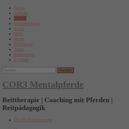
Skip
Hauptnavi
Home
to
Settings
content
Fühlen
Weiterbildung
Koop
Mehr
Werte
Praktikum
Team
Referenzen
Kontakt
Suchen
nach:
COR3 Mentalpferde
Reittherapie | Coaching mit Pferden |
Reitpädagogik
DGSF
DGSF-Zertifizierung