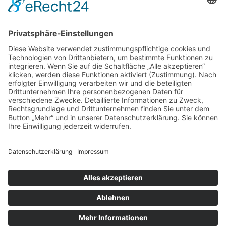
Bewegungsdialog eintauchen.
Bewegen Sie und lassen Sie sich bewegen.
Fühlen Sie und lassen Sie sich fühlen.
Nehmen Sie wahr und lassen Sie sich wahrnehmen.
Verstehen Sie und lassen Sie sich verstehen.
Copyright COR³Mentalpferde © 2011-2024
Datenschutz
–
Impressum
–
Cookie­einstellungen
–
Bildrechte
COR3 Mentalpferde
Home
Settings
Fühlen
Weiterbildung
Koop
Mehr
Werte
Praktikum
Team
Referenzen