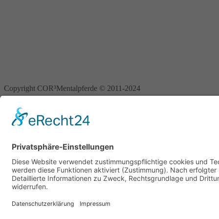
Copyright COR³Mentalpferde © 2011-2024
COR3 Mentalpferde
Home
Settings
Fühlen
Weiterbildung
Koop
Mehr
Werte
Praktikum
Team
Referenzen