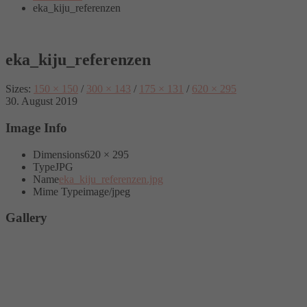
eka_kiju_referenzen
eka_kiju_referenzen
Sizes:
150 × 150
/
300 × 143
/
175 × 131
/
620 × 295
30. August 2019
Image Info
Dimensions
620 × 295
Type
JPG
Name
eka_kiju_referenzen.jpg
Mime Type
image/jpeg
Gallery