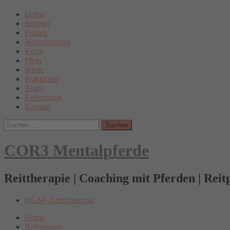
Skip
Hauptnavi
Home
to
Settings
content
Fühlen
Weiterbildung
Koop
Mehr
Werte
Praktikum
Team
Referenzen
Kontakt
Suchen
nach:
COR3 Mentalpferde
Reittherapie | Coaching mit Pferden | Rei
DGSF
DGSF-Zertifizierung
Home
Referenzen